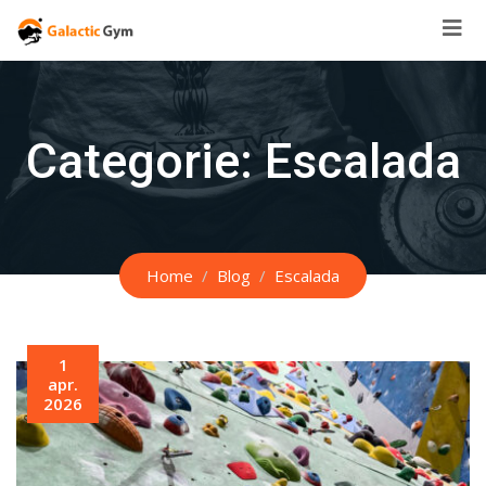
Skip
to
content
Categorie:
Escalada
Home
Blog
Escalada
1
apr.
2026