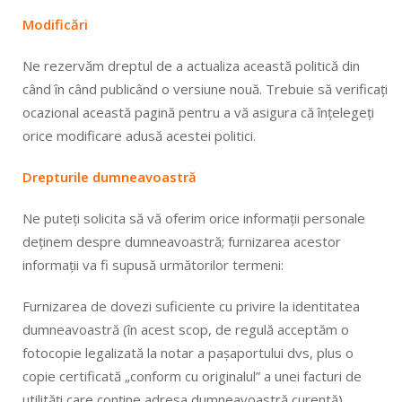
Modificări
Ne rezervăm dreptul de a actualiza această politică din
când în când publicând o versiune nouă. Trebuie să verificați
ocazional această pagină pentru a vă asigura că înțelegeți
orice modificare adusă acestei politici.
Drepturile dumneavoastră
Ne puteți solicita să vă oferim orice informații personale
deținem despre dumneavoastră; furnizarea acestor
informații va fi supusă următorilor termeni:
Furnizarea de dovezi suficiente cu privire la identitatea
dumneavoastră (în acest scop, de regulă acceptăm o
fotocopie legalizată la notar a pașaportului dvs, plus o
copie certificată „conform cu originalul” a unei facturi de
utilități care conține adresa dumneavoastră curentă).