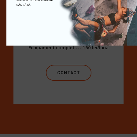
sala va fi ÎNCHISĂ în fiecare 
Ham --- 10 lei/sedinta
SÂMBĂTĂ.
Dispozitiv de asigurare --- 10 lei/sedinta
Saculet cu magneziu --- 5 lei/sedinta
Coarda --- 10 lei/sedinta
Echipament complet --- 160 lei/luna
CONTACT