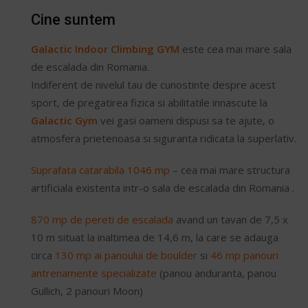
Cine suntem
Galactic Indoor Climbing GYM
este cea mai mare sala
de escalada din Romania.
Indiferent de nivelul tau de cunostinte despre acest
sport, de pregatirea fizica si abilitatile innascute la
Galactic Gym
vei gasi oameni dispusi sa te ajute, o
atmosfera prietenoasa si siguranta ridicata la superlativ.
Suprafata catarabila 1046 mp
– cea mai mare structura
artificiala existenta intr-o sala de escalada din Romania .
870 mp de pereti de escalada
avand un tavan de 7,5 x
10 m situat la inaltimea de 14,6 m, la care se adauga
circa
130 mp ai panoului de boulder
si
46 mp panouri
antrenamente specializate
(panou anduranta, panou
Gullich, 2 panouri Moon)