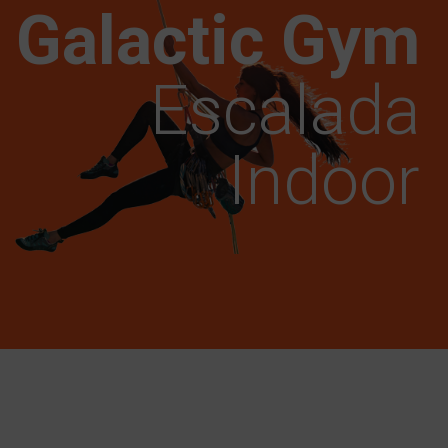
Galactic Gym
Escalada
Indoor