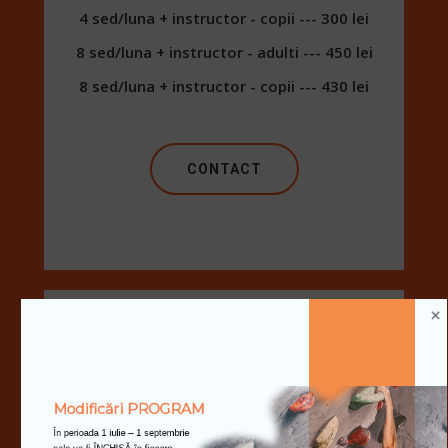
4 sed/luna + instructor - copii --- 300 lei
8 sed/luna + instructor - adulti --- 450 lei
8 sed/luna + instructor - copii --- 430 lei
CONTACT
ECHIPAMENT
Modificări PROGRAM
Espadrile --- 15 lei/sedinta
În perioada 1 iulie – 1 septembrie 