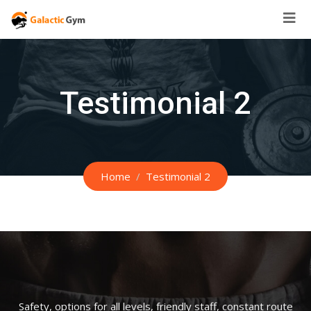
Skip
to
content
Testimonial 2
Home
Testimonial 2
Safety, options for all levels, friendly staff, constant route