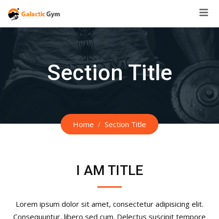
Skip
to
content
Section Title
Home
Section Title
I AM TITLE
Lorem ipsum dolor sit amet, consectetur adipisicing elit.
Consequuntur, libero sed cum. Delectus suscipit tempore