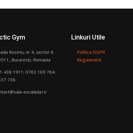
ctic Gym
Linkuri Utile
ada Rusetu, nr 4, sector 6
Politica DGPR
511, Bucuresti, Romania
Regulament
1 438 1911; 0763 169 764;
337 736
ntact@sala-escalada.ro