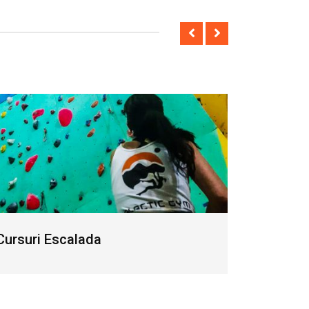
Cursuri Escalada
Evenime