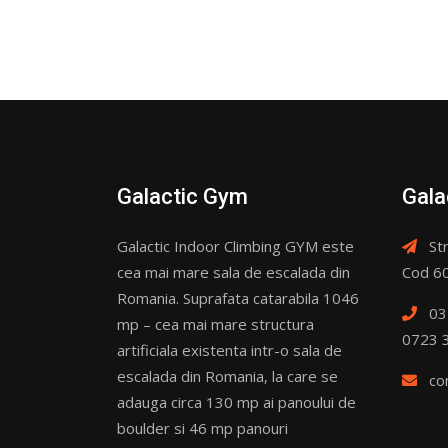
Galactic Gym
Gala
Galactic Indoor Climbing GYM este
Str
cea mai mare sala de escalada din
Cod 60
Romania. Suprafata catarabila 1046
03
mp – cea mai mare structura
0723 
artificiala existenta intr-o sala de
escalada din Romania, la care se
co
adauga circa 130 mp ai panoului de
boulder si 46 mp panouri