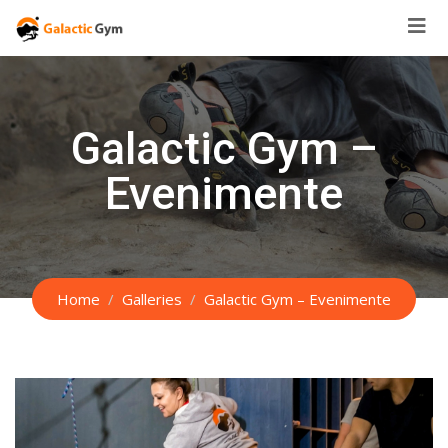
Skip
to
content
Galactic Gym –
Evenimente
Home
Galleries
Galactic Gym – Evenimente