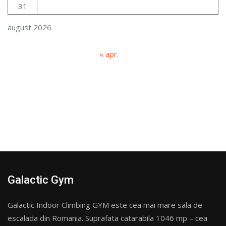
31
august 2026
« apr.
Galactic Gym
Galactic Indoor Climbing GYM este cea mai mare sala de
escalada din Romania. Suprafata catarabila 1046 mp – cea