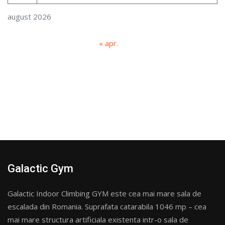
august 2026
« apr.
Galactic Gym
Galactic Indoor Climbing GYM este cea mai mare sala de
escalada din Romania. Suprafata catarabila 1046 mp – cea
mai mare structura artificiala existenta intr-o sala de