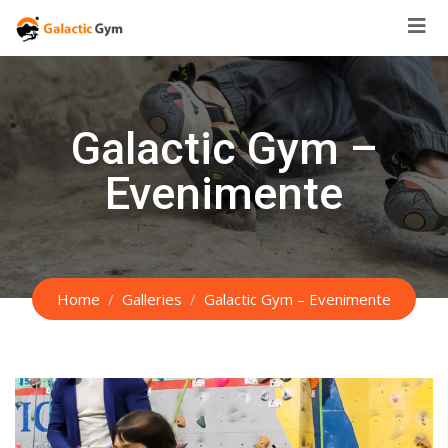
Skip
to
content
Galactic Gym –
Evenimente
Home
Galleries
Galactic Gym – Evenimente