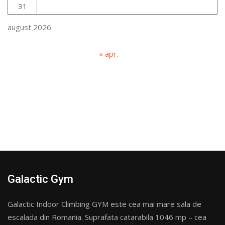
31
august 2026
« apr.
Galactic Gym
Galactic Indoor Climbing GYM este cea mai mare sala de
escalada din Romania. Suprafata catarabila 1046 mp – cea